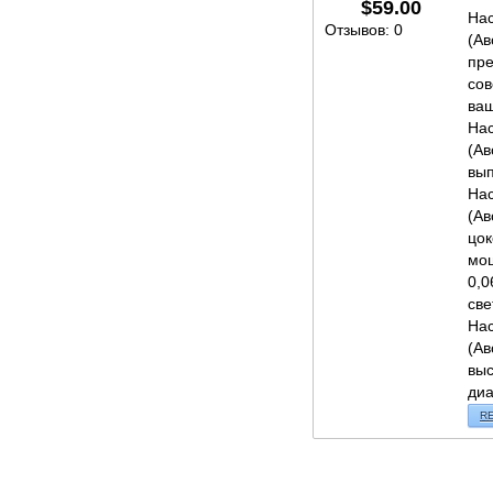
$
59.00
Нас
Отзывов: 0
(Ав
пре
со
ваш
Нас
(Ав
вып
Нас
(Ав
цок
мо
0,0
све
Нас
(Ав
выс
диа
R