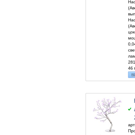
Нас
(Ав
вып
Нас
(Ав
цок
мо
0,0
све
лам
281
46 
R
арт
Про