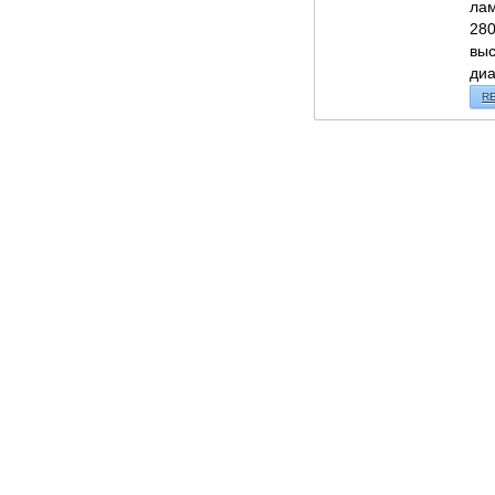
лам
280
выс
диа
R