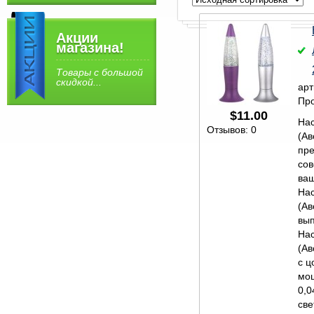
Акции
магазина!
Товары с большой
скидкой...
арт
Про
$
11.00
Нас
Отзывов: 0
(Ав
пре
со
ваш
Нас
(Ав
вып
Нас
(Ав
с ц
мо
0,0
све