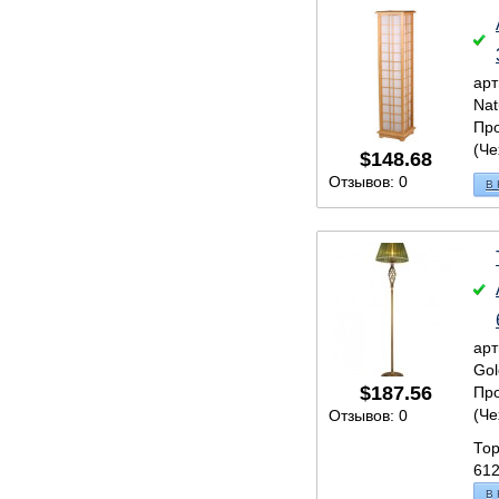
арт
Nat
Про
(Че
$
148.68
Отзывов: 0
В
арт
Gol
$
187.56
Про
(Че
Отзывов: 0
Тор
612
В