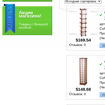
Акции
магазина!
арт
Товары с большой
скидкой...
Cof
Про
(Че
$
169.54
Отзывов: 0
R
арт
Cof
Про
(Че
$
148.68
Отзывов: 0
R