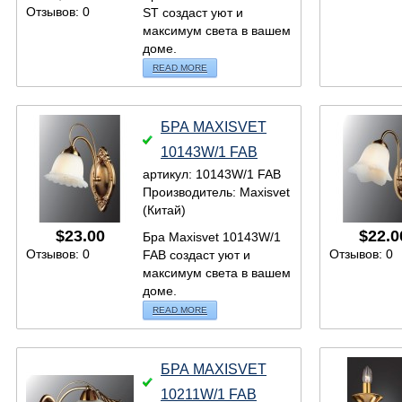
Отзывов: 0
ST создаст уют и
максимум света в вашем
доме.
READ MORE
БРА MAXISVET
10143W/1 FAB
артикул: 10143W/1 FAB
Производитель: Maxisvet
(Китай)
$
23.00
$
22.0
Бра Maxisvet 10143W/1
Отзывов: 0
Отзывов: 0
FAB создаст уют и
максимум света в вашем
доме.
READ MORE
БРА MAXISVET
10211W/1 FAB