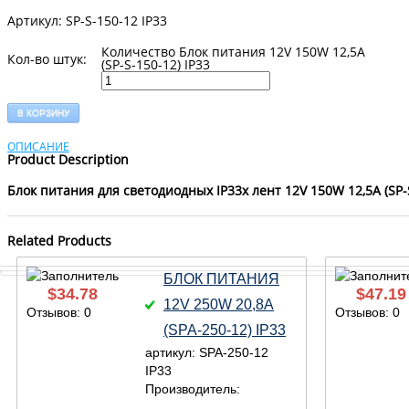
Артикул: SP-S-150-12 IP33
Количество Блок питания 12V 150W 12,5A
Кол-во штук:
(SP-S-150-12) IP33
В КОРЗИНУ
ОПИСАНИЕ
Product Description
Блок питания для светодиодныx
IP33
х лент 12V 150W 12,5A
(SP-
Related Products
БЛОК ПИТАНИЯ
$
34.78
$
47.19
12V 250W 20,8A
Отзывов: 0
Отзывов: 0
(SPA-250-12) IP33
артикул: SPA-250-12
IP33
Производитель: