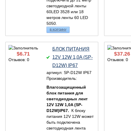
подключить до 51 метр
светодиодной ленты
60LED 3528 или 18
метров ленты 60 LED
5050.
В КОРЗИНУ
БЛОК ПИТАНИЯ
$
6.71
$
37.26
12V 12W 1,0A (SP-
Отзывов: 0
Отзывов: 0
D12W) IP67
артикул: SP-D12W IP67
Производитель:
Влагозащищенный
блок питания для
светодиодных лент
12V 12W 1,0A (SP-
D12W)IP67.
К блоку
питания 12V 12W может
быть подключена
светодиодная лента