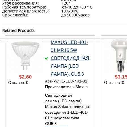
Угол рассеивания: 120°
Рабочая температура: от-40 до +50 ° С
Допустимая влажность: 10%-90%
Срок службы: до 50000часов
Related Products
MAXUS LED-401-
01 MR16 5W
СВЕТОДИОДНАЯ
ЛАМПА (LED
ЛАМПА), GU5.3
$
2.60
$
3.1
артикул: 1-LED-401-01
Отзывов: 0
Отзывов: 0
Производитель: Maxus
Светодиодная
лампа (LED лампа)
Maxus Sakura точечного
освещения 1-LED-401-
01 с цоколем типа
GU5.3.